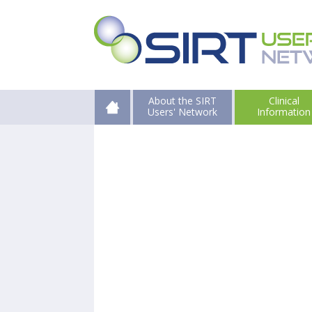
About the SIRT
Clinical
Users' Network
Information