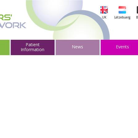
UK
Lëtzebuerg
B
Patient
News
Events
Information