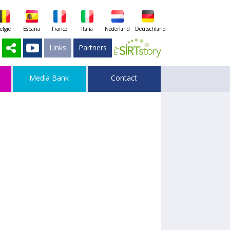
elgië
España
France
Italia
Nederland
Deutschland
Links
Partners
Media Bank
Contact