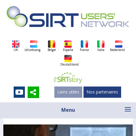
UK
Lëtzebuerg
België
España
France
Italia
Nederland
Deutschland
Liens utiles
Nos partenaires
Menu